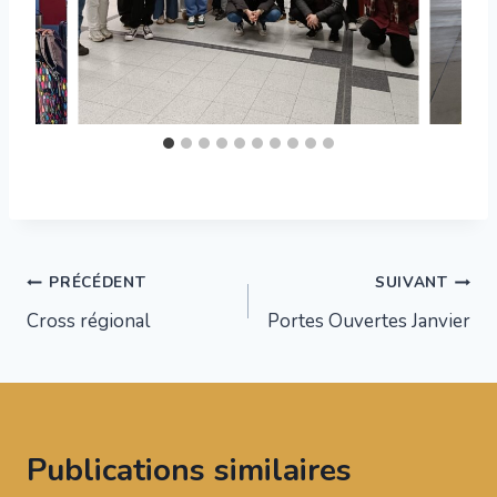
Navigation
PRÉCÉDENT
SUIVANT
Cross régional
Portes Ouvertes Janvier
de
l’article
Publications similaires