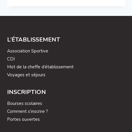
AU
PUY
DU
FOU
POUR
L’ÉCOLE
JEANNE
L’ÉTABLISSEMENT
D’ARC
!
Association Sportive
CDI
Mot de la cheffe d’établissement
Voyages et séjours
INSCRIPTION
Bourses scolaires
Comment s’inscrire ?
Portes ouvertes