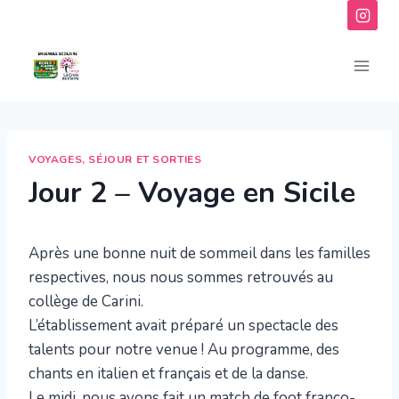
Aller
au
contenu
VOYAGES, SÉJOUR ET SORTIES
Jour 2 – Voyage en Sicile
Après une bonne nuit de sommeil dans les familles
respectives, nous nous sommes retrouvés au
collège de Carini.
L’établissement avait préparé un spectacle des
talents pour notre venue ! Au programme, des
chants en italien et français et de la danse.
Le midi, nous avons fait un match de foot franco-