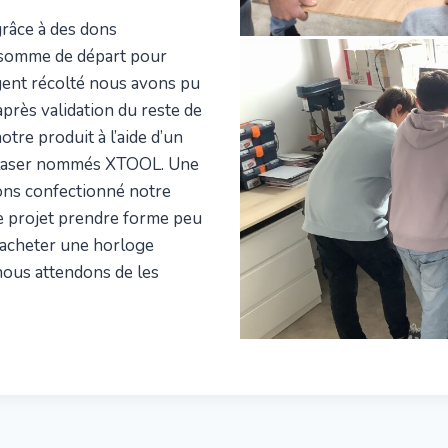
râce à des dons
e somme de départ pour
gent récolté nous avons pu
après validation du reste de
tre produit à l’aide d’un
e laser nommés XTOOL. Une
ons confectionné notre
re projet prendre forme peu
’acheter une horloge
nous attendons de les