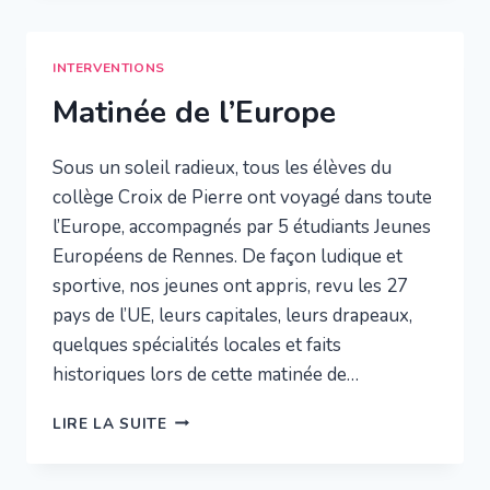
AUX
HANDICAPS
ET
INTERVENTIONS
AUX
Matinée de l’Europe
TROUBLES
DU
SPECTRE
Sous un soleil radieux, tous les élèves du
AUTISTIQUES
collège Croix de Pierre ont voyagé dans toute
l’Europe, accompagnés par 5 étudiants Jeunes
Européens de Rennes. De façon ludique et
sportive, nos jeunes ont appris, revu les 27
pays de l’UE, leurs capitales, leurs drapeaux,
quelques spécialités locales et faits
historiques lors de cette matinée de…
MATINÉE
LIRE LA SUITE
DE
L’EUROPE