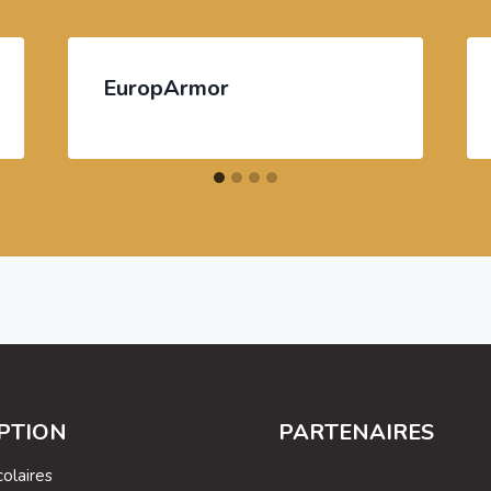
EuropArmor
IPTION
PARTENAIRES
olaires