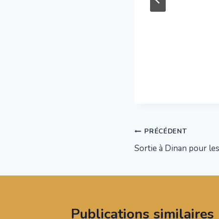
Navigation
PRÉCÉDENT
Sortie à Dinan pour le
de
l’article
Publications similaires