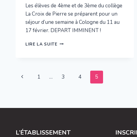
Les élèves de 4ème et de 3ème du collège
La Croix de Pierre se préparent pour un
séjour d’une semaine à Cologne du 11 au
17 février. DEPART IMMINENT !
LE
LIRE LA SUITE
VOYAGE
À
COLOGNE
EN
Navigation
ALLEMAGNE
Page
1
…
3
4
5
SE
de
PRÉPARE…
précédente
page
L’ÉTABLISSEMENT
INSCR