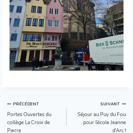
Navigation
PRÉCÉDENT
SUIVANT
Portes Ouvertes du
Séjour au Puy du Fou
de
collège La Croix de
pour l’école Jeanne
l’article
Pierre
d’Arc !